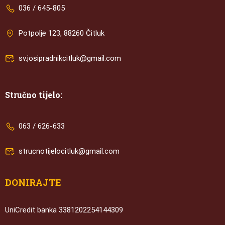
036 / 645-805
Potpolje 123, 88260 Čitluk
sv.josipradnikcitluk@gmail.com
Stručno tijelo:
063 / 626-633
strucnotijelocitluk@gmail.com
DONIRAJTE
UniCredit banka 3381202254144309