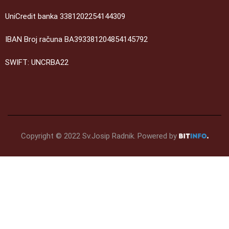
UniCredit banka 3381202254144309
IBAN Broj računa BA393381204854145792
SWIFT: UNCRBA22
Copyright © 2022 Sv.Josip Radnik. Powered by