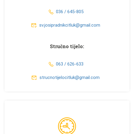
036 / 645-805
sv.josipradnikcitluk@gmail.com
Stručno tijelo:
063 / 626-633
strucnotijelocitluk@gmail.com