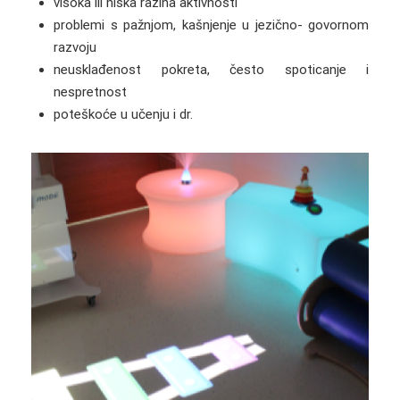
visoka ili niska razina aktivnosti
problemi s pažnjom, kašnjenje u jezično- govornom
razvoju
neusklađenost pokreta, često spoticanje i
nespretnost
poteškoće u učenju i dr.