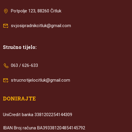
Potpolje 123, 88260 Čitluk
sv.josipradnikcitluk@gmail.com
Stručno tijelo:
063 / 626-633
strucnotijelocitluk@gmail.com
DONIRAJTE
UniCredit banka 3381202254144309
IBAN Broj računa BA393381204854145792