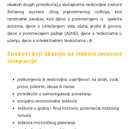
nikakvih drugih poteškoća),u slučajevima nedovoljne zrelosti
živčanog sustava zbog prijevremenog rođenja, kod
cerebralne paralize, kod djece s poremećajem iz spektra
autizma, djece s oštećenjem vida, sluha, jezika ili govora,
djece s poremećajem pažnje (ADHD), djece s teškoćama u
učenju, djece s intelektualnim teskoćama i dr.
Znakovi koji ukazuju na teškoće senzorne
integracije:
prekomjerna ili nedovoljna osjetljivost na dodir, zvuk,
prizor, pokrete, okuse ili mirise
poteškoće u samoregulaciji, ponašanju
socijalno-emocionalne teškoće
teškoće u gruboj i finoj motorici, poremećaj mišićnog
tonusa
teškoće motoričkog planiranja