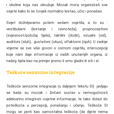
i okoline koja nas okružuje. Mozak mora organizirati sve
osjete kako bi se čovjek normalno kretao, učio i ponašao.
Svijet doživljavamo putem sedam osjetila, a to su :
vestibularni (kretanje i ravnoteža), proprioceptivni
(svjesnost/položaj tijela), taktilni (dodir), vizualni (vid),
auditivni (sluh), gustativni (okus), olfaktorni (njuh). U zadnje
vrijeme se sve više govori o osmom osjetilu, interocepciji
koje nam daje informacije iz naših unutarnjih organa, iz
našeg tijela kao na primjer jesmo li smo gladni ili siti i sl.
Teškoće senzorne integracije
Teškoće senzorne integracije (u daljnjem tekstu SI) javljaju
se kada su mozak i živčani sustav u nemogućnosti
adekvatno integrirati osjetne informacije, te tako dolazi do
poteškoća u percepciji, ponašanju i učenju. Teškoće SI
mogu se javiti kao samostalna teškoća (da dijete nema