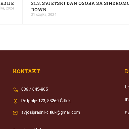
PEDIJE
21.3. SVJETSKI DAN OSOBA SA SINDRO
jka, 2024
DOWN
21 ožujka, 2024
KONTAKT
D
U
036 / 645-805
I
Potpolje 123, 88260 Čitluk
sv.josipradnikcitluk@gmail.com
S