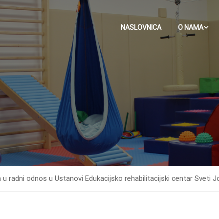
NASLOVNICA
O NAMA
 u radni odnos u Ustanovi Edukacijsko rehabilitacijski centar Sveti J