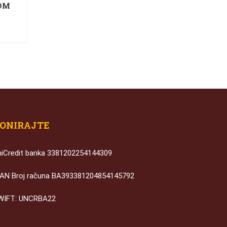
MOM
ONIRAJTE
niCredit banka 3381202254144309
BAN Broj računa BA393381204854145792
WIFT: UNCRBA22