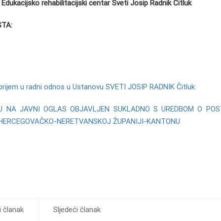
Edukacijsko rehabilitacijski centar Sveti Josip Radnik Čitluk
TA:
 prijem u radni odnos u Ustanovu SVETI JOSIP RADNIK Čitluk
JU NA JAVNI OGLAS OBJAVLJEN SUKLADNO S UREDBOM O POS
U HERCEGOVAČKO-NERETVANSKOJ ŽUPANIJI-KANTONU
 članak
Sljedeći članak