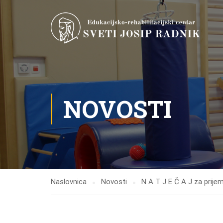
NOVOSTI
Naslovnica
Novosti
N A T J E Č A J za prijem