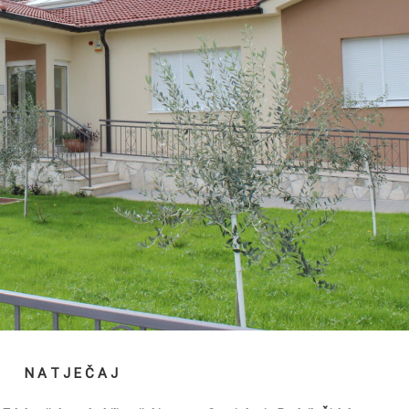
N A T J E Č A J