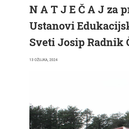
N A T J E Č A J za p
Ustanovi Edukacijsk
Sveti Josip Radnik 
13 OŽUJKA, 2024