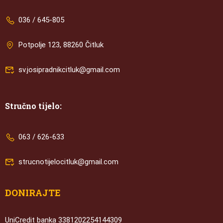
036 / 645-805
Potpolje 123, 88260 Čitluk
sv.josipradnikcitluk@gmail.com
Stručno tijelo:
063 / 626-633
strucnotijelocitluk@gmail.com
DONIRAJTE
UniCredit banka 3381202254144309