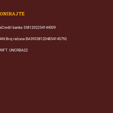
ONIRAJTE
niCredit banka 3381202254144309
BAN Broj računa BA393381204854145792
WIFT: UNCRBA22