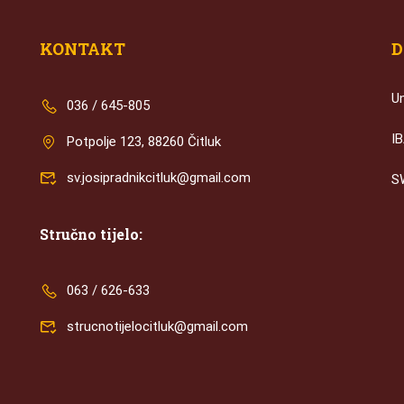
KONTAKT
D
U
036 / 645-805
I
Potpolje 123, 88260 Čitluk
sv.josipradnikcitluk@gmail.com
S
Stručno tijelo:
063 / 626-633
strucnotijelocitluk@gmail.com