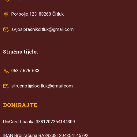
Potpolje 123, 88260 Čitluk
sv.josipradnikcitluk@gmail.com
Stručno tijelo:
063 / 626-633
strucnotijelocitluk@gmail.com
DONIRAJTE
UniCredit banka 3381202254144309
IBAN Broj računa BA393381204854145792