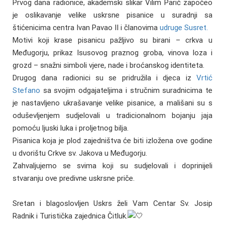
Prvog dana radionice, akademski slikar Vilim Parić započeo
je oslikavanje velike uskrsne pisanice u suradnji sa
štićenicima centra Ivan Pavao II i članovima
udruge Susret.
Motivi koji krase pisanicu pažljivo su birani – crkva u
Međugorju, prikaz Isusovog praznog groba, vinova loza i
grozd – snažni simboli vjere, nade i broćanskog identiteta.
Drugog dana radionici su se pridružila i djeca iz
Vrtić
Stefano
sa svojim odgajateljima i stručnim suradnicima te
je nastavljeno ukrašavanje velike pisanice, a mališani su s
oduševljenjem sudjelovali u tradicionalnom bojanju jaja
pomoću ljuski luka i proljetnog bilja.
Pisanica koja je plod zajedništva će biti izložena ove godine
u dvorištu Crkve sv. Jakova u Međugorju.
Zahvaljujemo se svima koji su sudjelovali i doprinijeli
stvaranju ove predivne uskrsne priče.
Sretan i blagoslovljen Uskrs želi Vam Centar Sv. Josip
Radnik i Turistička zajednica Čitluk.