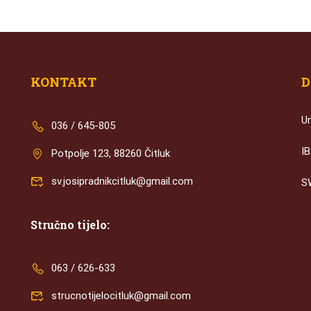
KONTAKT
D
U
036 / 645-805
I
Potpolje 123, 88260 Čitluk
sv.josipradnikcitluk@gmail.com
S
Stručno tijelo:
063 / 626-633
strucnotijelocitluk@gmail.com