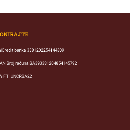
ONIRAJTE
niCredit banka 3381202254144309
BAN Broj računa BA393381204854145792
WIFT: UNCRBA22