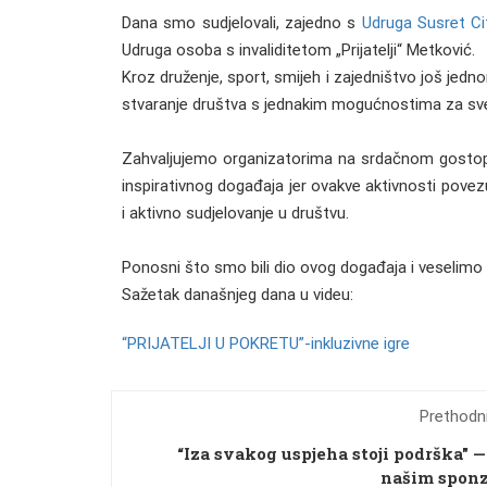
Dana smo sudjelovali, zajedno s
Udruga Susret Ci
Udruga osoba s invaliditetom „Prijatelji“ Metković.
Kroz druženje, sport, smijeh i zajedništvo još jedno
stvaranje društva s jednakim mogućnostima za sv
Zahvaljujemo organizatorima na srdačnom gostoprim
inspirativnog događaja jer ovakve aktivnosti povezu
i aktivno sudjelovanje u društvu.
Ponosni što smo bili dio ovog događaja i veselim
Sažetak današnjeg dana u videu:
“PRIJATELJI U POKRETU”-inkluzivne igre
Prethodni
“Iza svakog uspjeha stoji podrška" 
našim spon