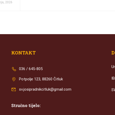
nja, 2026
KONTAKT
D
U
036 / 645-805
I
Potpolje 123, 88260 Čitluk
sv.josipradnikcitluk@gmail.com
S
Stručno tijelo: