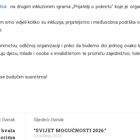
tluk
na drugim inkluzivnim igrama „Prijatelji u pokretu“ koje je organ
m smo vidjeli koliko su inkluzija, prijateljstvo i međusobna podrška v
e.
stvu, odličnoj organizaciji i prilici da budemo dio jednog ovako li
ju djecu, mlade i osobe s invaliditetom te promiču zajedništvo, tole
o se budućim susretima!
 članak
Sljedeći članak
— hvala
"SVIJET MOGUĆNOSTI 2026."
22 svibnja, 2026
zorima