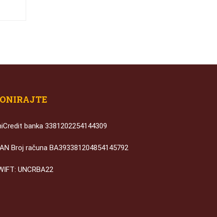
ONIRAJTE
niCredit banka 3381202254144309
BAN Broj računa BA393381204854145792
WIFT: UNCRBA22