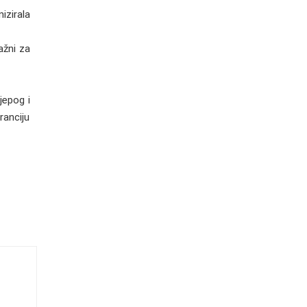
izirala
ažni za
jepog i
ranciju