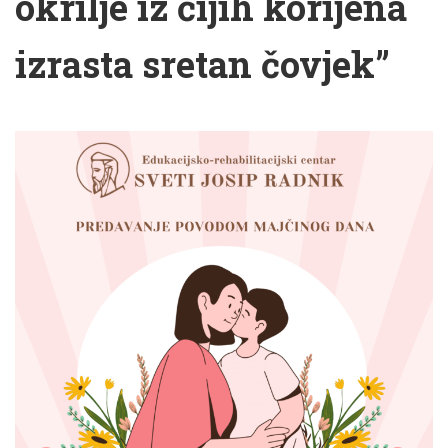
okrilje iz čijih korijena
izrasta sretan čovjek”