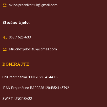
sv.josipradnikcitluk@gmail.com
Stručno tijelo:
063 / 626-633
strucnotijelocitluk@gmail.com
DONIRAJTE
UniCredit banka 3381202254144309
IBAN Broj računa BA393381204854145792
SWIFT: UNCRBA22