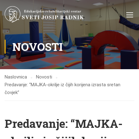
NOVOSTI
Naslovnica
Novosti
Predavanje: “MAJKA-okrilje iz čijih korijena izrasta sretan
čovjek”
Predavanje: “MAJKA-