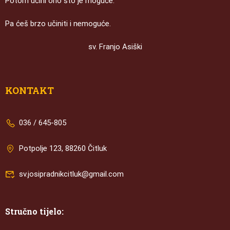
Potom učini ono što je moguće.
Pa ćeš brzo učiniti i nemoguće.
sv. Franjo Asiški
KONTAKT
036 / 645-805
Potpolje 123, 88260 Čitluk
sv.josipradnikcitluk@gmail.com
Stručno tijelo: