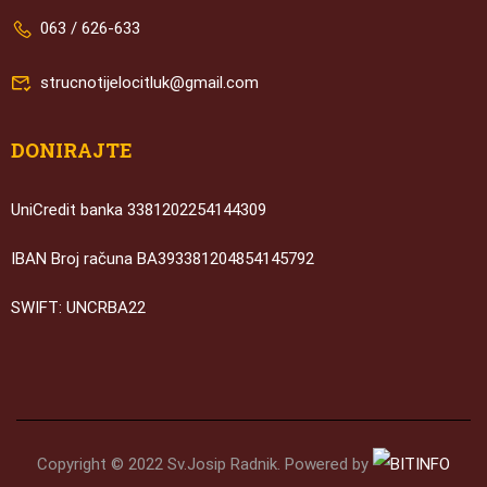
063 / 626-633
strucnotijelocitluk@gmail.com
DONIRAJTE
UniCredit banka 3381202254144309
IBAN Broj računa BA393381204854145792
SWIFT: UNCRBA22
Copyright © 2022 Sv.Josip Radnik. Powered by