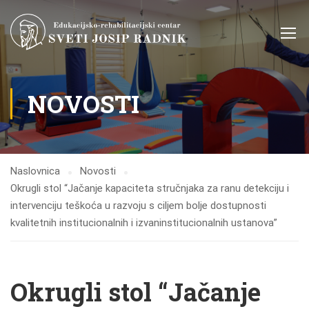
NOVOSTI
Naslovnica
Novosti
Okrugli stol “Jačanje kapaciteta stručnjaka za ranu detekciju i
intervenciju teškoća u razvoju s ciljem bolje dostupnosti
kvalitetnih institucionalnih i izvaninstitucionalnih ustanova”
Okrugli stol “Jačanje