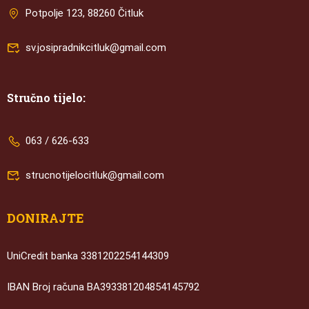
Potpolje 123, 88260 Čitluk
sv.josipradnikcitluk@gmail.com
Stručno tijelo:
063 / 626-633
strucnotijelocitluk@gmail.com
DONIRAJTE
UniCredit banka 3381202254144309
IBAN Broj računa BA393381204854145792