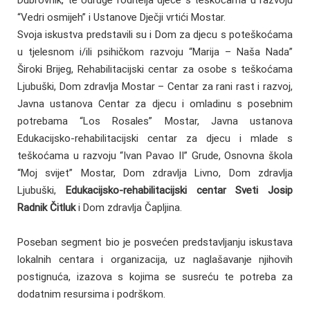
Dubrovnik, te Udruge roditelja djece s teškoćama u razvoju
“Vedri osmijeh” i Ustanove Dječji vrtići Mostar.
Svoja iskustva predstavili su i Dom za djecu s poteškoćama
u tjelesnom i/ili psihičkom razvoju “Marija – Naša Nada”
Široki Brijeg, Rehabilitacijski centar za osobe s teškoćama
Ljubuški, Dom zdravlja Mostar – Centar za rani rast i razvoj,
Javna ustanova Centar za djecu i omladinu s posebnim
potrebama “Los Rosales” Mostar, Javna ustanova
Edukacijsko-rehabilitacijski centar za djecu i mlade s
teškoćama u razvoju “Ivan Pavao II” Grude, Osnovna škola
“Moj svijet” Mostar, Dom zdravlja Livno, Dom zdravlja
Ljubuški,
Edukacijsko-rehabilitacijski centar Sveti Josip
Radnik Čitluk
i Dom zdravlja Čapljina.
Poseban segment bio je posvećen predstavljanju iskustava
lokalnih centara i organizacija, uz naglašavanje njihovih
postignuća, izazova s kojima se susreću te potreba za
dodatnim resursima i podrškom.