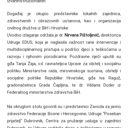
izvaninstitucionalnih.
Događaj je okupio predstavnike lokalnih zajednica,
zdravstvenih i obrazovnih ustanova, kao i organizacija
civilnog društva iz BiH i Hrvatske.
Uvodno izlaganje održala je dr.
Nirvana Pištoljević,
direktorica
Udruge EDUS, koja je naglasila važnost rane intervencije i
multidisciplinarnog pristupa u podršci djeci s teškoćama u
razvoju i njihovim porodicama. Pozdravne riječi uputili su
gđa Tanja Žaja, v.d. ravnateljica Uprave za obitelj i socijalnu
politiku Ministarstva rada, mirovinskoga sustava, obitelji i
socijalne politike Republike Hrvatske, gđa Iva Raguž,
gradonačelnica Grada Čapljina, te dr. Vildana Doder iz
Federalnog ministarstva zdravstva BiH.
Na okruglom stolu govorili su i predstavnici Zavoda za javno
zdravstvo Federacije Bosne i Hercegovine, Udruge “Poseban
prijatelj” Dubrovnik, Centra za pružanje usluga u zajednici