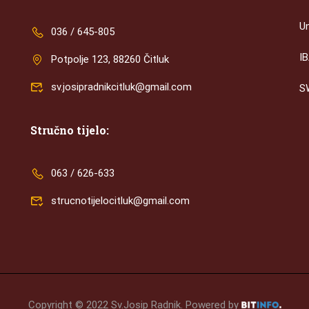
U
036 / 645-805
I
Potpolje 123, 88260 Čitluk
sv.josipradnikcitluk@gmail.com
S
Stručno tijelo:
063 / 626-633
strucnotijelocitluk@gmail.com
Copyright © 2022 Sv.Josip Radnik. Powered by