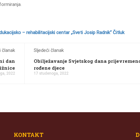
formiranja.
ukacijsko – rehabilitacijski centar „Sveti Josip Radnik“ Čitluk
 članak
Sljedeći članak
ni dan
Obilježavanje Svjetskog dana prijevremen
ižnice
rođene djece
ga, 2022
17 studenoga, 2022
KONTAKT
D