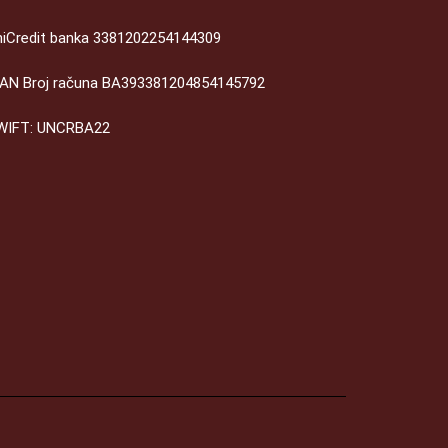
niCredit banka 3381202254144309
BAN Broj računa BA393381204854145792
WIFT: UNCRBA22