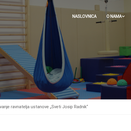
NASLOVNICA
O NAMA
vanje ravnatelja ustanove „Sveti Josip Radnik“