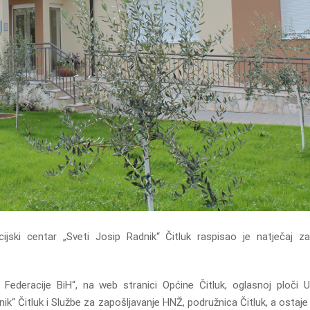
ijski centar „Sveti Josip Radnik“ Čitluk raspisao je natječaj za
 Federacije BiH“, na web stranici Općine Čitluk, oglasnoj ploči 
dnik“ Čitluk i Službe za zapošljavanje HNŽ, podružnica Čitluk, a ostaj