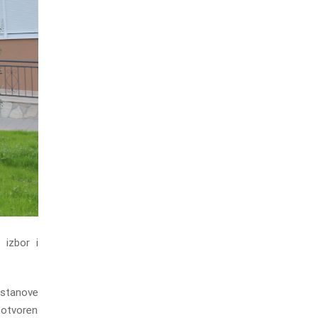
 izbor i
Ustanove
e otvoren