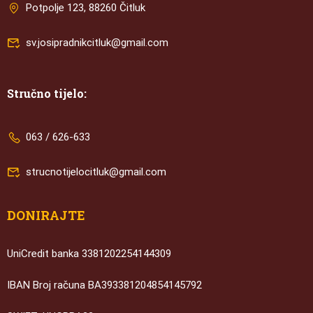
Potpolje 123, 88260 Čitluk
sv.josipradnikcitluk@gmail.com
Stručno tijelo:
063 / 626-633
strucnotijelocitluk@gmail.com
DONIRAJTE
UniCredit banka 3381202254144309
IBAN Broj računa BA393381204854145792