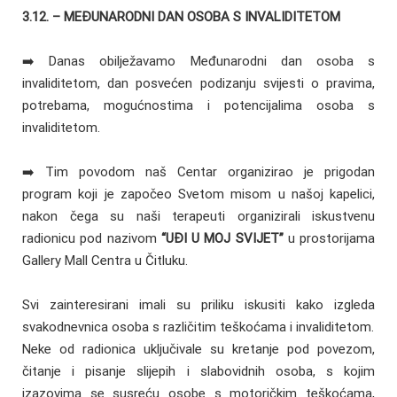
3.12. – MEÐUNARODNI DAN OSOBA S INVALIDITETOM
➡️ Danas obilježavamo Međunarodni dan osoba s
invaliditetom, dan posvećen podizanju svijesti o pravima,
potrebama, mogućnostima i potencijalima osoba s
invaliditetom.
➡️ Tim povodom naš Centar organizirao je prigodan
program koji je započeo Svetom misom u našoj kapelici,
nakon čega su naši terapeuti organizirali iskustvenu
radionicu pod nazivom
“UÐI U MOJ SVIJET”
u prostorijama
Gallery Mall Centra u Čitluku.
Svi zainteresirani imali su priliku iskusiti kako izgleda
svakodnevnica osoba s različitim teškoćama i invaliditetom.
Neke od radionica uključivale su kretanje pod povezom,
čitanje i pisanje slijepih i slabovidnih osoba, s kojim
izazovima se susreću osobe s motoričkim teškoćama,