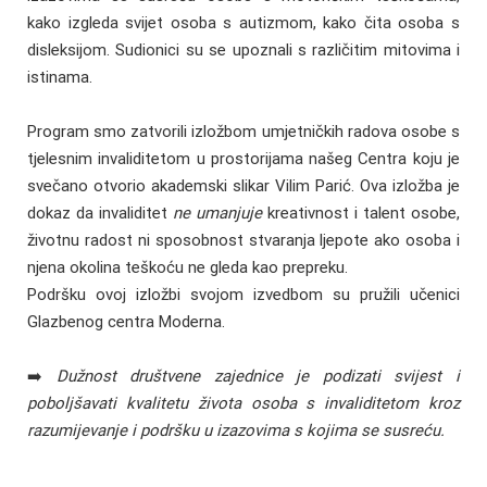
kako izgleda svijet osoba s autizmom, kako čita osoba s
disleksijom. Sudionici su se upoznali s različitim mitovima i
istinama.
Program smo zatvorili izložbom umjetničkih radova osobe s
tjelesnim invaliditetom u prostorijama našeg Centra koju je
svečano otvorio akademski slikar Vilim Parić. Ova izložba je
dokaz da invaliditet
ne umanjuje
kreativnost i talent osobe,
životnu radost ni sposobnost stvaranja ljepote ako osoba i
njena okolina teškoću ne gleda kao prepreku.
Podršku ovoj izložbi svojom izvedbom su pružili učenici
Glazbenog centra Moderna.
➡️
Dužnost društvene zajednice je podizati svijest i
poboljšavati kvalitetu života osoba s invaliditetom kroz
razumijevanje i podršku u izazovima s kojima se susreću.