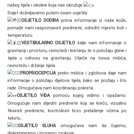
našeg tijela i okoline koja nas okružuje.
Svijet doživljavamo putem osam osjetila:
OSJETILO DODIRA
prima informacije iz naše kože,
pomaže nam raspoznavati predmete, odrediti mjesto boli i
temperaturu.
VESTIBULARNO OSJETILO
šalje nam informacije o
gravitaciji i prostoru, ravnoteži i kretanju te o položaju glave i
tijela u odnosu na gravitaciju. Utječe na tonus mišića,
ravnotežu i držanje tijela.
PROPRIOCEPCIJA
preko mišića i zglobova daje nam
informacije o položaju dijelova tijela, kako se pružaju i što
rade. Omogućava nam koordinaciju pokreta.
OSJETILO VIDA
pomoću kojeg vidimo i opažamo.
Omogućuje nam slijediti predmete koji se kreću, vizualno
fiksirati predmete, kontrolirati brzo prelaženje očima po
tekstu…
OSJETILO SLUHA
omogućava nam da čujemo,
diskriminiramo i lociramo zvukove.