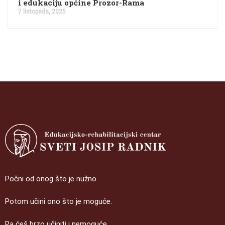
i edukaciju općine Prozor-Rama
7 listopada, 2025
Počni od onog što je nužno.
Potom učini ono što je moguće.
Pa ćeš brzo učiniti i nemoguće.