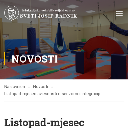
NOVOSTI
Naslovnica
Novosti
Listopad-mjesec svjesnosti o senzornoj integraciji
Listopad-mjesec