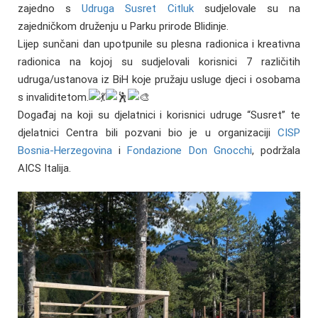
zajedno s
Udruga Susret Citluk
sudjelovale su na
zajedničkom druženju u Parku prirode Blidinje.
Lijep sunčani dan upotpunile su plesna radionica i kreativna
radionica na kojoj su sudjelovali korisnici 7 različitih
udruga/ustanova iz BiH koje pružaju usluge djeci i osobama
s invaliditetom.
Događaj na koji su djelatnici i korisnici udruge “Susret” te
djelatnici Centra bili pozvani bio je u organizaciji
CISP
Bosnia-Herzegovina
i
Fondazione Don Gnocchi
, podržala
AICS Italija.