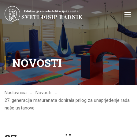
NOVOSTI
Naslovnica
Novosti
27. generacija maturanata donirala prilog za unaprjeđenje rada
naše ustanove