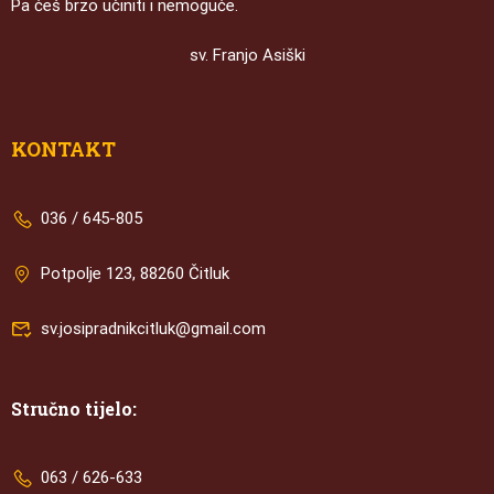
Pa ćeš brzo učiniti i nemoguće.
sv. Franjo Asiški
KONTAKT
036 / 645-805
Potpolje 123, 88260 Čitluk
sv.josipradnikcitluk@gmail.com
Stručno tijelo:
063 / 626-633