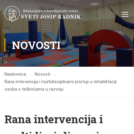
NOVOSTI
Naslovnica
Novosti
Rana intervencija i multidisciplinarni pristup u rehabilitaciji
osoba s teškoćama u razvoju
Rana intervencija i