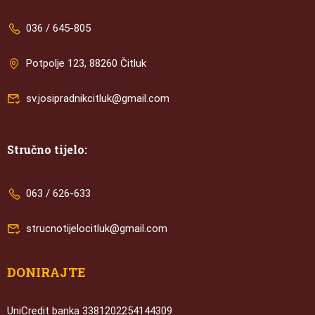
036 / 645-805
Potpolje 123, 88260 Čitluk
sv.josipradnikcitluk@gmail.com
Stručno tijelo:
063 / 626-633
strucnotijelocitluk@gmail.com
DONIRAJTE
UniCredit banka 3381202254144309