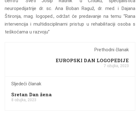
centru “Sveti Josip Radnik” u Čitluku, specijalistica
neuropedijatrije dr. sc. Ana Boban Raguž, dr. med. i Dajana
Štironja, mag. logoped., održat će predavanje na temu “Rana
intervencija i multidisciplinarni pristup u rehabilitaciji osoba s
teškoćama u razvoju”
Prethodni članak
EUROPSKI DAN LOGOPEDIJE
7 ožujka, 2023
Sljedeći članak
Sretan Dan žena
8 ožujka, 2023