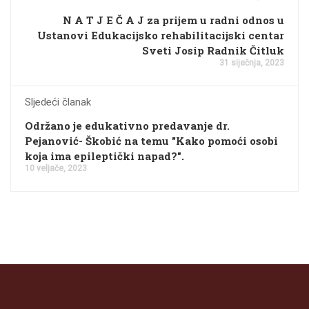
N A T J E Č A J za prijem u radni odnos u
Ustanovi Edukacijsko rehabilitacijski centar
Sveti Josip Radnik Čitluk
31 siječnja, 2023
Sljedeći članak
Održano je edukativno predavanje dr.
Pejanović- Škobić na temu "Kako pomoći osobi
koja ima epileptički napad?".
10 veljače, 2023