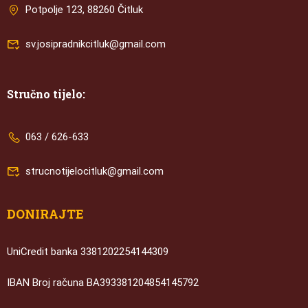
Potpolje 123, 88260 Čitluk
sv.josipradnikcitluk@gmail.com
Stručno tijelo:
063 / 626-633
strucnotijelocitluk@gmail.com
DONIRAJTE
UniCredit banka 3381202254144309
IBAN Broj računa BA393381204854145792