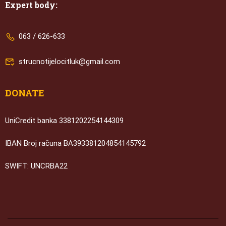
Expert body:
063 / 626-633
strucnotijelocitluk@gmail.com
DONATE
UniCredit banka 3381202254144309
IBAN Broj računa BA393381204854145792
SWIFT: UNCRBA22