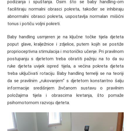
podizanja i spuštanja. Osim što se baby handling-om
facilitiraju normalni obrasci pokreta, također se inhibiraju
abnormalni obrasci pokreta, uspostavlja normalan mišićni
tonus i potiču voljni pokreti.
Baby handling usmjeren je na ključne točke tijela djeteta
poput glave, kralježnice i zdjelice, putem kojih se postiže
proprioceptivna stimulacija i motoričko učenje. Pri pravilnom
postupanju s djetetom treba obratiti pažnju na to da su
ruke djeteta uvijek ispred tijela, a većina pokreta djeteta
treba uključivati rotaciju. Baby handling temelji se na teoriji
da se pravilnim „rukovanjem“ s djetetom konstantno šalju
informacije središnjem živčanom sustavu o pravilnim
položajima tijela i obrascima kretanja, što pomaže
psihomotornom razvoju djeteta.