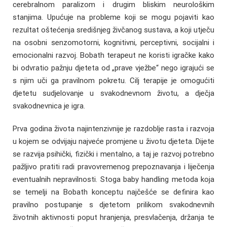
cerebralnom paralizom i drugim bliskim neurološkim
stanjima. Upućuje na probleme koji se mogu pojaviti kao
rezultat oštećenja središnjeg živčanog sustava, a koji utječu
na osobni senzomotorni, kognitivni, perceptivni, socijalni i
emocionalni razvoj. Bobath terapeut ne koristi igračke kako
bi odvratio pažnju djeteta od „prave vježbe“ nego igrajući se
s njim uči ga pravilnom pokretu. Cilj terapije je omogućiti
djetetu sudjelovanje u svakodnevnom životu, a dječja
svakodnevnica je igra.
Prva godina života najintenzivnije je razdoblje rasta i razvoja
u kojem se odvijaju najveće promjene u životu djeteta. Dijete
se razvija psihički, fizički i mentalno, a taj je razvoj potrebno
pažljivo pratiti radi pravovremenog prepoznavanja i liječenja
eventualnih nepravilnosti. Stoga baby handling metoda koja
se temelji na Bobath konceptu najčešće se definira kao
pravilno postupanje s djetetom prilikom svakodnevnih
životnih aktivnosti poput hranjenja, presvlačenja, držanja te